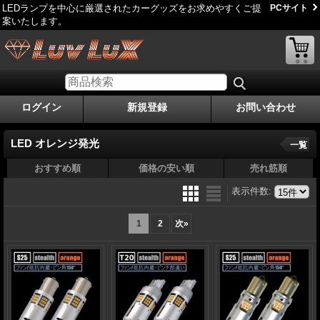
LEDランプを中心に厳選されたカーグッズをお求めやすくご提
PCサイト
案いたします。
ログイン
新規登録
お問い合わせ
LED オレンジ発光
一覧
おすすめ順
価格の安い順
売れ筋順
表示件数
:
1
2
次
»