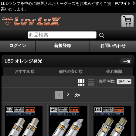
LEDランプを中心に厳選されたカーグッズをお求めやすくご提
PCサイト
案いたします。
ログイン
新規登録
お問い合わせ
LED オレンジ発光
一覧
おすすめ順
価格の安い順
売れ筋順
表示件数
:
1
2
次
»