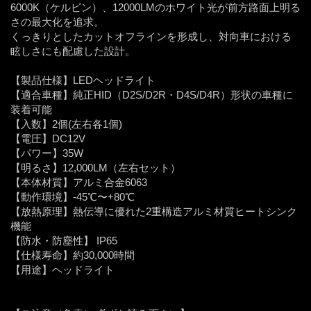
6000K（ケルビン）、12000LMのホワイト光が前方路面上明る
さの最大化を追求。
くっきりとしたカットオフラインを形成し、対向車における
眩しさにも配慮した設計。
【製品仕様】LEDヘッドライト
【適合車種】純正HID（D2S/D2R・D4S/D4R）形状の車種に
装着可能
【入数】2個(左右各1個)
【電圧】DC12V
【パワー】35W
【明るさ】12,000LM（左右セット）
【本体材質】アルミ合金6063
【動作環境】-45℃〜+80℃
【放熱原理】熱伝導に優れた2重構造アルミ材質ヒートシンク
機能
【防水・防塵性】 IP65
【仕様寿命】約30,000時間
【用途】ヘッドライト