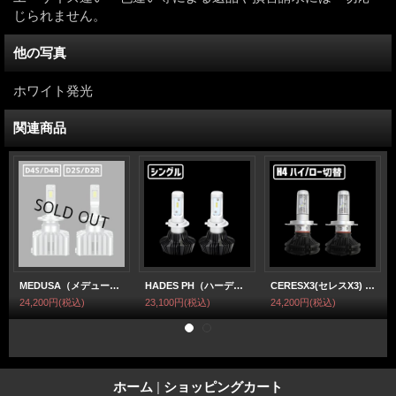
じられません。
他の写真
ホワイト発光
関連商品
MEDUSA（メデューサ）D4S/D4R/D2S/D2SR 業界初 無加工で純正HIDをLED化 最強LEDヘッドライト6500k 16000LM
HADES PH（ハーデス PH） H1/H3/HB3/HB4/H7/H8/H11/H16/PSX26/HIR2 8000LM 6500k ヘッドライト・フォグランプ【HLPH】
CERESX3(セレスX3) H4 ハイ/ロー切替 ヘッドライト
24,200円
(税込)
23,100円
(税込)
24,200円
(税込)
ホーム
|
ショッピングカート