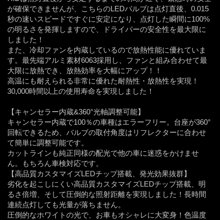
が確保できませんが、こちらのLEDバルブは点灯直後、0.015
秒の速いスピードですぐに安定になり、点灯した瞬間に100%
の明るさを発揮しますので、ドライバーの安全性を最大限に
しました！
また、冷却ファンを内蔵しているので放熱性能に優れていま
す。最先端アルミ素材6063採用し、ファンと組み合わせて最
大限に放熱でき、放熱効率を大幅にアップ！！
高温にも耐えられる非常に優れた耐熱性・放熱性を実現！
30,000時間以上の使用寿命を実現しました！
【キャンセラー内蔵&360°光軸調整可能】
キャンセラー内蔵で100％の車種はエラーフリー。台座が360°
回転できるため、バルブの取付角度はリフレクターに合わせ
て簡単に調整可能です。
カットラインも純正同様の配光で他の車に迷惑をかけませ
ん。もちろん車検対応です。
【高品質カスタマイズLEDチップ搭載、発光効果抜群】
劣化を起こしにくい高品質カスタマイズLEDチップ搭載、明
るさ倍増、そして圧倒的な照射距離を実現しました！長時間
連続点灯しても光量が落ちません。
圧倒的なホワイトの光で、お車もオシャレに大変身！色温度