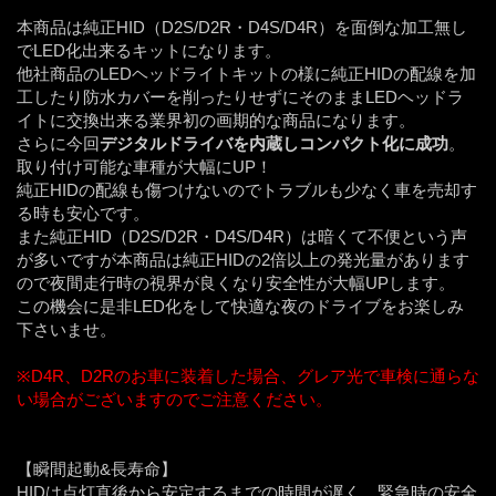
本商品は純正HID（D2S/D2R・D4S/D4R）を面倒な加工無し
でLED化出来るキットになります。
他社商品のLEDヘッドライトキットの様に純正HIDの配線を加
工したり防水カバーを削ったりせずにそのままLEDヘッドラ
イトに交換出来る業界初の画期的な商品になります。
さらに今回
デジタルドライバを内蔵しコンパクト化に成功
。
取り付け可能な車種が大幅にUP！
純正HIDの配線も傷つけないのでトラブルも少なく車を売却す
る時も安心です。
また純正HID（D2S/D2R・D4S/D4R）は暗くて不便という声
が多いですが本商品は純正HIDの2倍以上の発光量があります
ので夜間走行時の視界が良くなり安全性が大幅UPします。
この機会に是非LED化をして快適な夜のドライブをお楽しみ
下さいませ。
※D4R、D2Rのお車に装着した場合、グレア光で車検に通らな
い場合がございますのでご注意ください。
【瞬間起動&長寿命】
HIDは点灯直後から安定するまでの時間が遅く、緊急時の安全