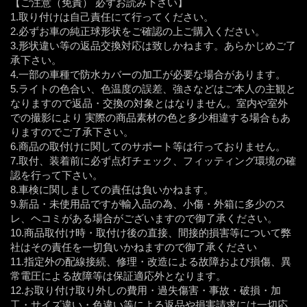
【ご注意（免責） 必ずお読み下さい】
1.取り付けは自己責任にて行ってください。
2.必ずお車の純正球形状をご確認の上ご購入ください。
3.形状違い等の返品交換対応は致しかねます。あらかじめご了
承下さい。
4.一部の車種で防水カバーの加工が必要な場合があります。
5.ライトの色合い、色温度の誤差、強さなどはご本人の主観と
なりますので返品・交換の対象とはなりません。室内や室外
での撮影により 実際の商品素材の色と多少相違する場合もあ
りますのでご了承下さい。
6.商品の取付けに関してのサポート等は行っておりません。
7.取付、装着前に必ず点灯チェック、フィッティング環境の確
認を行って下さい。
8.車検に関しましての責任は負いかねます。
9.新品・未使用品ですが輸入品の為、小傷・外箱に多少のス
レ、ヘコミがある場合がございますので御了承ください。
10.商品取付け時・取付け後の直接、間接的損害等について弊
社はその責任を一切負いかねますので御了承ください
11.指定外の配線接続、修理・改造による故障および損傷、異
常電圧による故障等は保証適応外となります。
12.お取り付け取り外しの費用・過失傷害・事故・破損・加
工・サイズ違い・色違い等による返品や損害請求には一切応