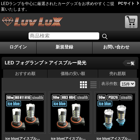
LEDランプを中心に厳選されたカーグッズをお求めやすくご提
PCサイト
案いたします。
ログイン
新規登録
お問い合わせ
LED フォグランプ > アイスブルー発光
一覧
おすすめ順
価格の安い順
売れ筋順
表示件数
:
ice blue(アイスブルー)90w H8/H11/H16 フォグランプ
ice blue(アイスブルー)90w HB3HB4 フォグランプ
ice blue(アイスブルー)90w PSX26 フォグランプ