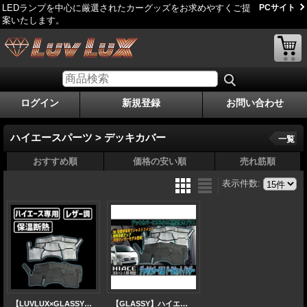
LEDランプを中心に厳選されたカーグッズをお求めやすくご提
PCサイト
案いたします。
ログイン
新規登録
お問い合わせ
ハイエースパーツ > デッキカバー
一覧
おすすめ順
価格の安い順
売れ筋順
表示件数
:
【LUVLUX×GLASSY】ハイエース200系標準 1〜4型 分割式デッキカバーPLUS レザー フロント/リアセット
【GLASSY】ハイエース200系標準 1〜4型/F・RデッキカバーPLUS/レザー