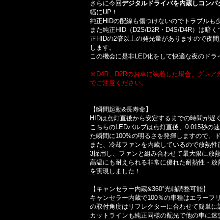
さらに今回
デジタルドライバを内蔵しコンパ
幅にUP！
純正HIDの配線も傷つけないのでトラブルも
また純正HID（D2S/D2R・D4S/D4R）
正HIDの2倍以上の発光量がありますので夜
します。
この機会に是非LED化をして快適な夜のドラ
※D4R、D2Rのお車に装着した場合、グレ
でご注意ください。
【瞬間起動&長寿命】
HIDは点灯直後から安定するまでの時間が遅
こちらのLEDバルブは点灯直後、0.015秒
た瞬間に100%の明るさを発揮しますので、
また、冷却ファンを内蔵しているので放熱性能
3採用し、ファンと組み合わせて最大限に放
高温にも耐えられる非常に優れた耐熱性・放熱
を実現しました！
【キャンセラー内蔵&360°光軸調整可能】
キャンセラー内蔵で100％の車種はエラーフリ
の取付角度はリフレクターに合わせて簡単に
カットラインも純正同様の配光で他の車に迷