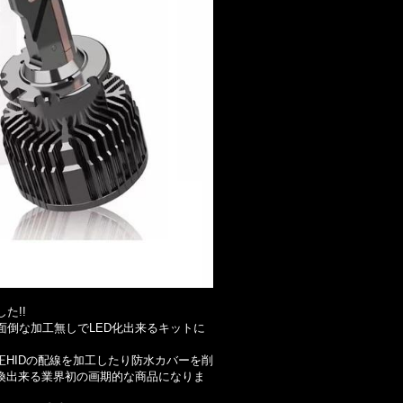
た!!
R）を面倒な加工無しでLED化出来るキットに
正HIDの配線を加工したり防水カバーを削
交換出来る業界初の画期的な商品になりま