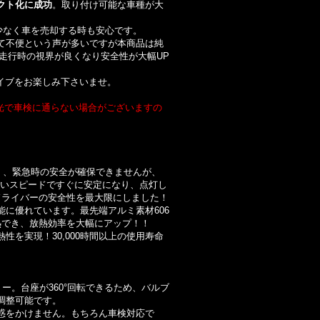
クト化に成功
。取り付け可能な車種が大
少なく車を売却する時も安心です。
は暗くて不便という声が多いですが本商品は純
間走行時の視界が良くなり安全性が大幅UP
イブをお楽しみ下さいませ。
ア光で車検に通らない場合がございますの
く、緊急時の安全が確保できませんが、
の速いスピードですぐに安定になり、点灯し
ドライバーの安全性を最大限にしました！
に優れています。最先端アルミ素材606
熱でき、放熱効率を大幅にアップ！！
性を実現！30,000時間以上の使用寿命
ー。台座が360°回転できるため、バルブ
調整可能です。
惑をかけません。もちろん車検対応で