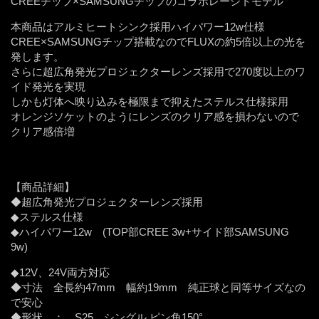
CREEチップ×SAMSUNGチップのコラボレーシトモデル
本商品はアルミヒートシンク採用ハイパワー12w仕様
CREE×SAMSUNGチップ搭載なのでFLUXの約5倍以上の光を
発します。
さらに超広角発光プロジェクターレンズ採用で270度以上のワ
イド発光を実現
しかも灯体へ映り込みを極限まで抑えたステルス仕様採用
オレンジソケットのようにレンズのクリア感を損わないので
クリア感倍増
【商品詳細】
◆超広角発光プロジェクターレンズ採用
◆ステルス仕様
◆ハイパワー12w (TOP部CREE 3w+サイド部SAMSUNG
9w)
◆12V、24V両方対応
◆寸法 全長約47mm 幅約19mm 純正球と同等サイズなの
で安心
◆形状 ： S25 シングル ピン角150°