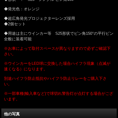
◆発光色：オレンジ
◆超広角発光プロジェクターレンズ採用
◆2個セット
◆用途は主にウインカー等 S25形状でピン角150°の平行ピン
全般に装着可能
※お車によって取付スペースが異なりますので必ずご確認下
さい。
※ウインカーをLED球に交換した場合ハイフラ現象（点滅が
速くなる）になります。
別途ハイフラ防止抵抗やハイフラ防止リレーをご購入下さ
い。
※一部車種(輸入車など)で球切れ警告灯が点灯する場合がござ
います。
他の写真