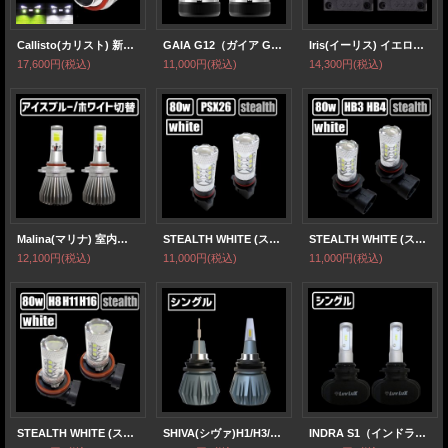
Callisto(カリスト) 新型 L1B形状 純正フォグランプ同等サイズ ホワイト ライムイエロー 室内から2色切替
GAIA G12（ガイア G12) H1/H3/H7/H8/H11/H16/HB3/HB4/PSX26/HIR2 オールインワンヘッド・フォグランプ・1BOXカー・軽トラ/バン対応
Iris(イーリス) イエロー/アイスブルー/ホワイト室内から3色切替可能 H8/H11/H16/HB3/HB4/PSX26
17,600円
(税込)
11,000円
(税込)
14,300円
(税込)
Malina(マリナ) 室内からアイスブルー/ホワイト切替可能 H8/H11/H16/HB3/HB4/PSX26/H1/H3
STEALTH WHITE (ステルスホワイト) PSX26 フォグランプ
STEALTH WHITE (ステルスホワイト) HB3/HB4 フォグランプ
12,100円
(税込)
11,000円
(税込)
11,000円
(税込)
STEALTH WHITE (ステルスホワイト) H8/H11/H16 フォグランプ
SHIVA(シヴァ)H1/H3/HB3/HB4/H7/H8/H9/H11/H16/HIR2(9012)ヘッドライト・フォグランプ
INDRA S1（インドラS1） H1/H3/H7/HB3/HB4/H8/H11/H16/PSX26 ヘッドライト・フォグランプ