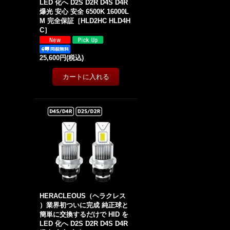
LED 化へ D2S D2R D4S D4R
爆光 安心 安全 6500K 16000L
M 完全保証［HLD2HC HLD4H
C］
25,600円
(税込)
HERACLEOUS（ヘラクレス
）業界初ついに完成 純正球と
簡単に交換するだけで HID を
LED 化へ D2S D2R D4S D4R