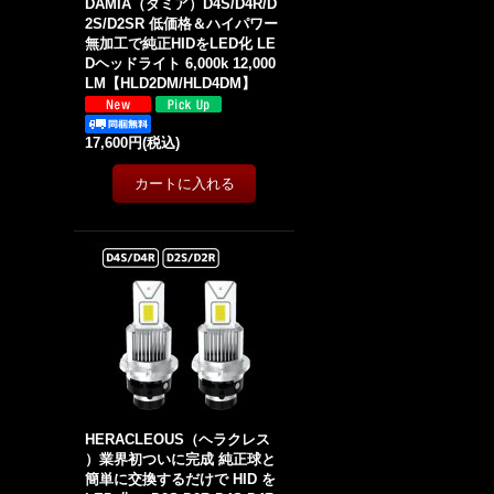
DAMIA（ダミア）D4S/D4R/D
2S/D2SR 低価格＆ハイパワー
無加工で純正HIDをLED化 LE
Dヘッドライト 6,000k 12,000
LM【HLD2DM/HLD4DM】
17,600円
(税込)
HERACLEOUS（ヘラクレス
）業界初ついに完成 純正球と
簡単に交換するだけで HID を