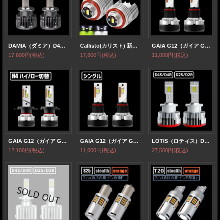
DAMIA（ダミア）D4S/D4R/D2S/D2SR 低価格＆ハイパワー 無加工で純正HIDをLED化 LEDヘッドライト 6,000k 12,000LM【HLD2DM/HLD4DM】
Callisto(カリスト) 新型 L1B形状 純正フォグランプ同等サイズ ホワイト ライムイエロー 室内から2色切替
GAIA G12（ガイア G12) H1/H3/H7/H8/H11/H16/HB3/HB4/PSX26/HIR2 オールインワンヘッド・フォグランプ・1BOXカー・軽トラ/バン対応
17,600円
(税込)
17,600円
(税込)
11,000円
(税込)
GAIA G12（ガイア G12) H4 ハイ/ロー切替 オールインワンヘッドライト 1BOXカー・軽トラ/バン対応
GAIA G12（ガイア G12) H1/H3/H7/H8/H11/H16/HB3/HB4/PSX26/HIR2 オールインワンヘッド・フォグランプ・1BOXカー・軽トラ/バン対応
LOTIS（ロティス）D4S/D4R/D2S/D2SR さらにコンパクト化 無加工で純正HIDをLED化 最強LEDヘッドライト6500k 16000LM【HLD2LT/HLD4LT】
12,100円
(税込)
11,000円
(税込)
27,500円
(税込)