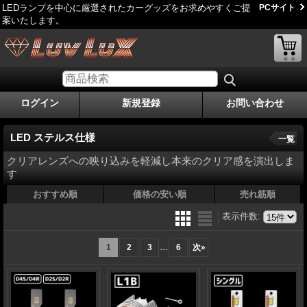
LEDランプを中心に厳選されたカーグッズをお求めやすくご提
PCサイト
案いたします。
ログイン
新規登録
お問い合わせ
LED ステルス仕様
一覧
クリアレンズへの映り込みを軽減し本来のクリア感を演出しま
す
おすすめ順
価格の安い順
売れ筋順
表示件数
:
...
1
2
3
6
次
»