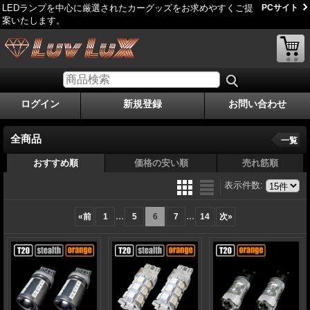
LEDランプを中心に厳選されたカーグッズをお求めやすくご提
PCサイト
案いたします。
ログイン
新規登録
お問い合わせ
全商品
一覧
おすすめ順
価格の安い順
売れ筋順
表示件数
:
...
...
«
前
1
5
6
7
14
次
»