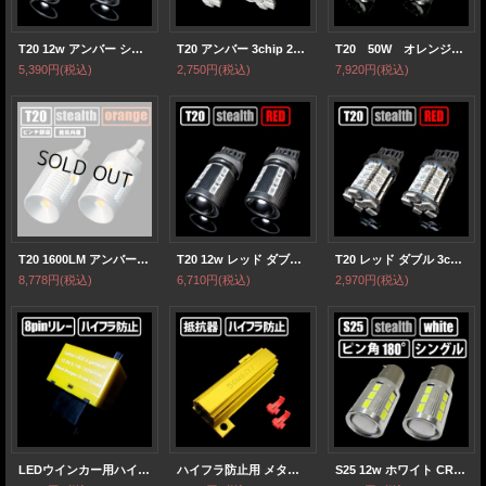
T20 12w アンバー シングル CREE×SAMSUNG
T20 アンバー 3chip 27連
T20 50W オレンジ ＣＲＥＥ
5,390円
(税込)
2,750円
(税込)
7,920円
(税込)
T20 1600LM アンバー シングル ピンチ部違い 抵抗内蔵ウインカー
T20 12w レッド ダブル CREE×SAMSUNG
T20 レッド ダブル 3chip 27連
8,778円
(税込)
6,710円
(税込)
2,970円
(税込)
LEDウインカー用ハイフラ防止 8ピンリレー 点滅速度調整式
ハイフラ防止用 メタル抵抗 50w 6Ω 【2個1セット】
S25 12w ホワイト CREE×SAMSUNG ピン角 シングル 180°