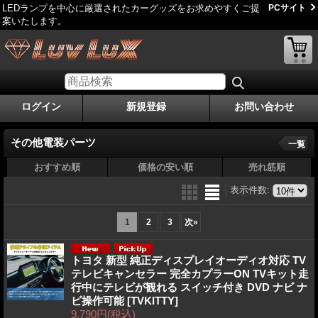
LEDランプを中心に厳選されたカーグッズをお求めやすくご提
PCサイト
案いたします。
ログイン
新規登録
お問い合わせ
その他電装パーツ
一覧
おすすめ順
価格の安い順
売れ筋順
表示件数
:
1
2
3
次
»
トヨタ 新型 純正ディスプレイオーディオ対応 TV
テレビキャンセラー 完全カプラーON TVキット走
行中にテレビが観れる スイッチ付き DVD ナビ ナ
ビ操作可能
[TVKITTY]
9,790円
(税込)