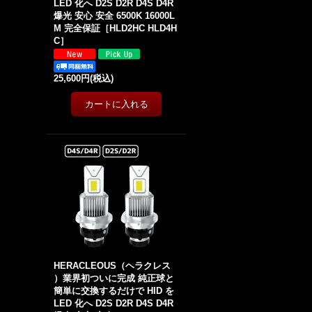
LED 化へ D2S D2R D4S D4R
爆光 安心 安全 6500K 16000L
M 完全保証［HLD2HC HLD4H
C］
25,600円
(税込)
HERACLEOUS（ヘラクレス
）業界初ついに完成 純正球と
簡単に交換するだけで HID を
LED 化へ D2S D2R D4S D4R