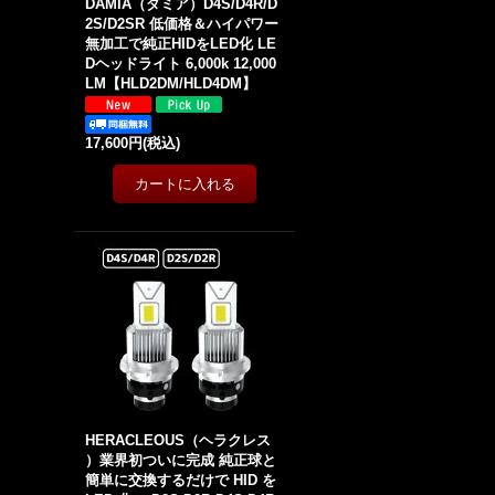
DAMIA（ダミア）D4S/D4R/D
2S/D2SR 低価格＆ハイパワー
無加工で純正HIDをLED化 LE
Dヘッドライト 6,000k 12,000
LM【HLD2DM/HLD4DM】
17,600円
(税込)
HERACLEOUS（ヘラクレス
）業界初ついに完成 純正球と
簡単に交換するだけで HID を