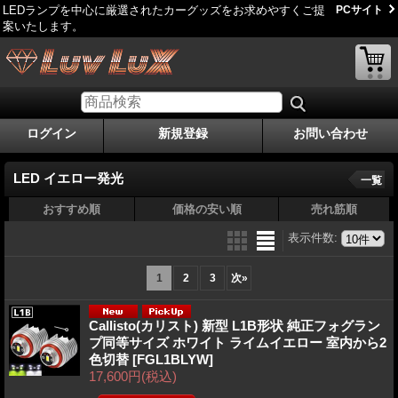
LEDランプを中心に厳選されたカーグッズをお求めやすくご提
PCサイト
案いたします。
ログイン
新規登録
お問い合わせ
LED イエロー発光
一覧
おすすめ順
価格の安い順
売れ筋順
表示件数
:
1
2
3
次
»
Callisto(カリスト) 新型 L1B形状 純正フォグラン
プ同等サイズ ホワイト ライムイエロー 室内から2
色切替
[FGL1BLYW]
17,600円
(税込)