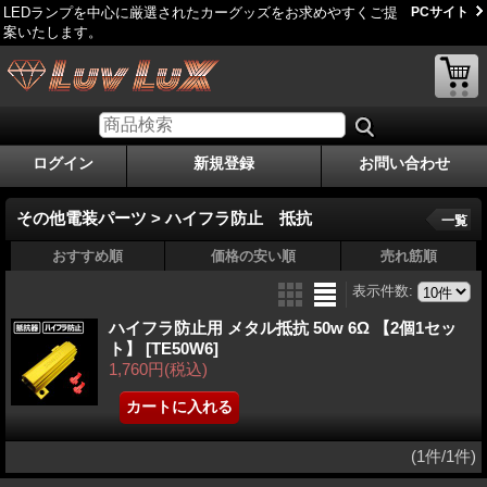
LEDランプを中心に厳選されたカーグッズをお求めやすくご提
PCサイト
案いたします。
ログイン
新規登録
お問い合わせ
その他電装パーツ > ハイフラ防止 抵抗
一覧
おすすめ順
価格の安い順
売れ筋順
表示件数
:
ハイフラ防止用 メタル抵抗 50w 6Ω 【2個1セッ
ト】
[TE50W6]
1,760円
(税込)
(1件/1件)