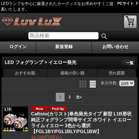
LEDランプを中心に厳選されたカーグッズをお求めやすくご提
PCサイト
案いたします。
ログイン
新規登録
お問い合わせ
LED フォグランプ > イエロー発光
一覧
おすすめ順
価格の安い順
売れ筋順
表示件数
:
1
2
次
»
Callisto(カリスト)単色発光タイプ 新型 L1B形状
純正フォグランプ同等サイズ ホワイト イエロー
ライムイエロー 3色から選択
【FGL1BY/FGL1BLY/FGL1BW】
16,500円
(税込)