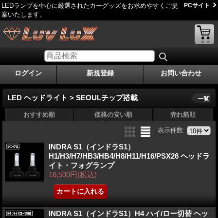
LEDランプを中心に厳選されたカーグッズをお求めやすくご提
PCサイト
案いたします。
ログイン
新規登録
お問い合わせ
LED ヘッドライト > SEOULチップ搭載
一覧
おすすめ順
価格の安い順
売れ筋順
表示件数
:
INDRA S1（インドラS1）
H1/H3/H7/HB3/HB4/H8/H11/H16/PSX26 ヘッドラ
イト・フォグランプ
16,500円
(税込)
INDRA S1（インドラS1）H4 ハイ/ロー切替 ヘッ