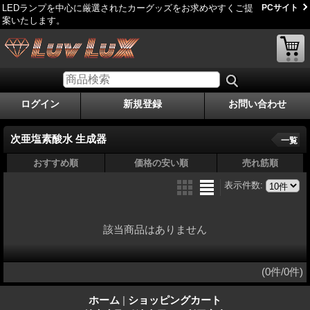
LEDランプを中心に厳選されたカーグッズをお求めやすくご提
PCサイト
案いたします。
ログイン
新規登録
お問い合わせ
次亜塩素酸水 生成器
一覧
おすすめ順
価格の安い順
売れ筋順
表示件数
:
該当商品はありません
(0件/0件)
ホーム
|
ショッピングカート