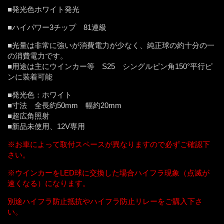
■発光色ホワイト発光
■ハイパワー3チップ 81連級
■光量は非常に強いが消費電力が少なく、純正球の約十分の一
の消費電力です。
■用途は主にウインカー等 S25 シングルピン角15
0°平行ピ
ンに装着可能
■発光色：ホワイト
■寸法 全長約50mm 幅約20mm
■超広角照射
■新品未使用、12V専用
※お車によって取付スペースが異なりますので必ずご確認下
さい。
※ウインカーをLED球に交換した場合ハイフラ現象（点滅が
速くなる）になります。
別途ハイフラ防止抵抗やハイフラ防止リレーをご購入下さ
い。