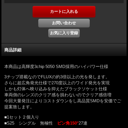
商品詳細
本商品は
高輝度3chip 5050 SMD採用のハイパワー仕様
3チップ搭載なのでFLUXの約3倍以上の光を発します。
さらに超広角発光仕様で270度以上のワイド発光を実現
しかも灯体へ映り込みを抑えたブラックソケット仕様
車両側のレンズのクリア感を損わないのでクリア感倍増
今回大量発注によりコストダウンをし高品質SMDを安価でご
提案致します。
■1セット２個入り
■S25 シングル 無極性
ピン角
150°
27連