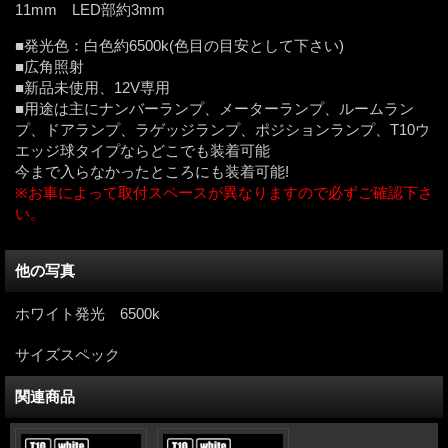
11mm LED部約3mm
■発光色：白色約6500k(色目の目安として下さい)
■広角照射
■新品未使用、12V専用
■用途は主にナンバーランプ、メーターランプ、ルームラン
プ、ドアランプ、ラゲッジランプ、ポジションランプ、T10ウ
エッジ球タイプならどこでも装着可能
今まで入らなかったところにも装着可能!
※お車によって取付スペースが異なりますので必ずご確認下さ
い。
他の写真
ホワイト発光 6500k
サイズスペック
関連商品