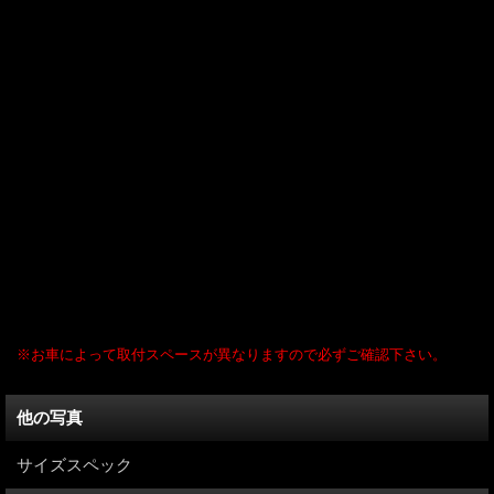
より広範囲の照射が可能になりました。
アルミヒートシンク付きで放熱効果抜群
超コンパクト(29.5mm)でスマートなのに強烈発光
ハイパワーLEDの欠点であった大きさを大幅に小さくしました。
高級感溢れるオリジナル特注ステルス仕様を採用
■1セット２個入り
■形状 T10 T16 のカプラーに装着可能
■12v専用
■サイズ 全長約29.5mm 最大幅約12mm 差し込み部約9mm
■アンバー(オレンジ色発光)
■用途 ポジションランプ・ウインカーランプ等におすすめ
■取付方法 純正球と交換するだけですので、取り付けは簡単です。
※お車によって取付スペースが異なりますので必ずご確認下さい。
他の写真
サイズスペック