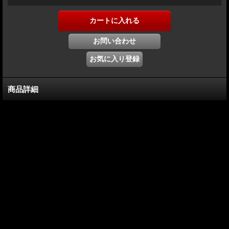
商品詳細
本商品は
TOP部にCREE社XP-E 5Wチップを1基、側面にサムスン社の5630SMD
を4個搭載
SAMSUNG5630SMDチップは、大型SMDで面発光になり非常に明るく
なってます。
その明るさは、FLUXタイプの4倍以上です。
CREEチップは、懐中電灯にも使用されるほど明るく
TOP部の5Wチップにプロジェクターレンズを搭載し