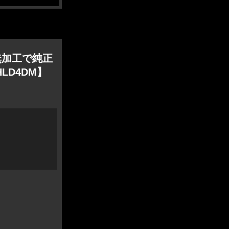
 無加工で純正
HLD4DM】